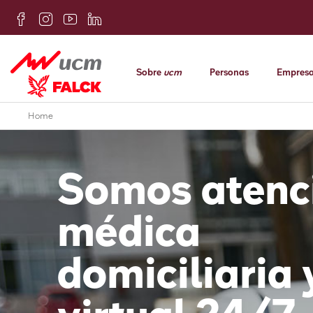
Sobre
ucm
Personas
Empres
Home
Somos atenc
médica
domiciliaria 