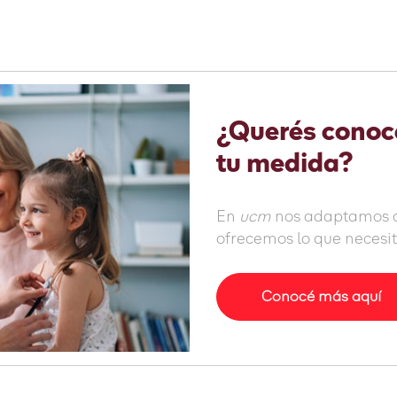
¿Querés conoc
tu medida?
En
ucm
nos adaptamos a
ofrecemos lo que necesit
Conocé más aquí