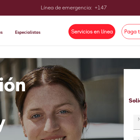
Línea de emergencia
:
+147
Servicios en línea
Paga t
as
Especialistas
ión
Soli
y