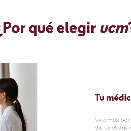
¿Por qué elegir
ucm
Tu médic
Velamos por 
días del año