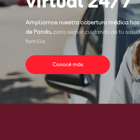
virtual 24/7
Ampliamos nuestra cobertura médica hast
de Pando,
para seguir cuidando de tu salud 
familia.
Conocé más