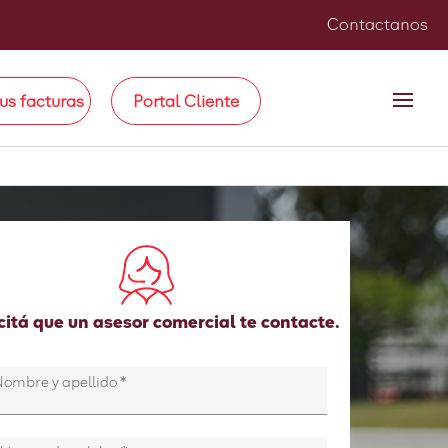
Contactanos
us facturas
Portal Cliente
citá que un asesor comercial te contacte.
Nombre y apellido
*