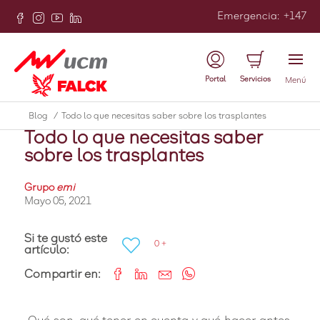
Emergencia
:
+147
Atrás
Portal
Servicios
Menú
Especialistas
Blog
/
Todo lo que necesitas saber sobre los trasplantes
Todo lo que necesitas saber
sobre los trasplantes
Grupo
emi
Mayo 05, 2021
Si te gustó este
0 +
artículo:
Compartir en: