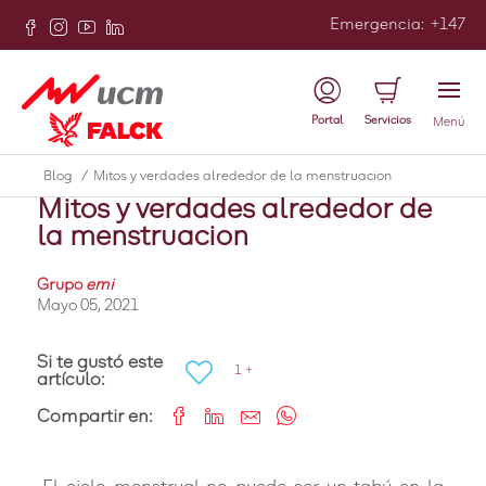
Emergencia
:
+147
Atrás
Portal
Servicios
Menú
Adulto
Blog
/
Mitos y verdades alrededor de la menstruacion
Mitos y verdades alrededor de
la menstruacion
Grupo
emi
Mayo 05, 2021
Si te gustó este
1 +
artículo:
Compartir en: