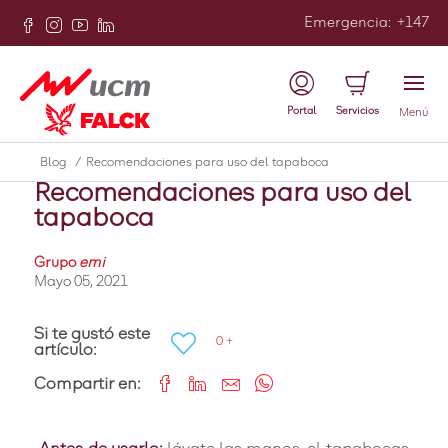
Emergencia
:
+147
Atrás
Portal
Servicios
Menú
Covid
Blog
/
Recomendaciones para uso del tapaboca
Recomendaciones para uso del
tapaboca
Grupo
emi
Mayo 05, 2021
Si te gustó este
0 +
artículo:
Compartir en: