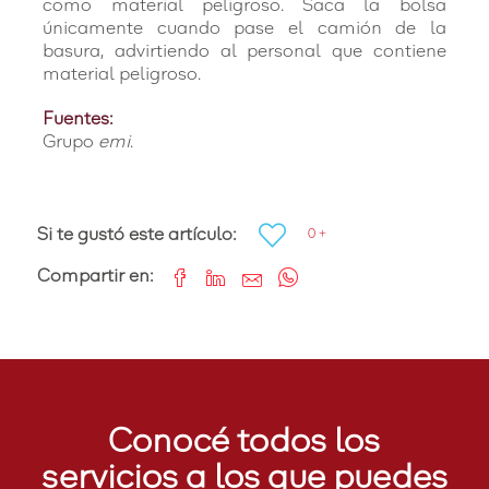
como material peligroso. Saca la bolsa
únicamente cuando pase el camión de la
basura, advirtiendo al personal que contiene
material peligroso.
Fuentes:
Grupo
emi
.
Si te gustó este artículo:
0 +
Compartir en:
Conocé todos los
servicios a los que puedes