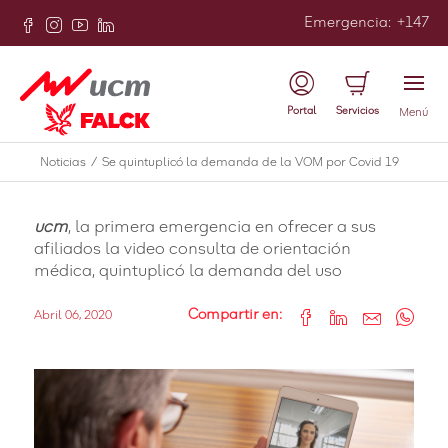
Emergencia
:
+147
Atrás
UCM Servicios
Portal
Servicios
Menú
Se quintuplicó la demanda de
Noticias
/
Se quintuplicó la demanda de la VOM por Covid 19
la VOM por Covid 19
ucm
, la primera emergencia en ofrecer a sus
afiliados la video consulta de orientación
médica, quintuplicó la demanda del uso
Compartir en:
Abril 06, 2020