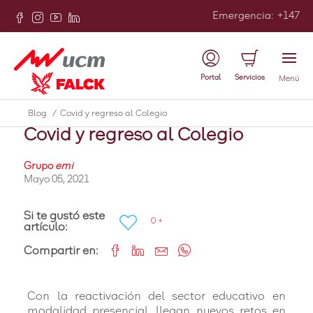
Emergencia
:
+147
Atrás
Portal
Servicios
Menú
Covid
Blog
/
Covid y regreso al Colegio
Covid y regreso al Colegio
Grupo
emi
Mayo 05, 2021
Si te gustó este
0 +
artículo:
Compartir en:
Con la reactivación del sector educativo en
modalidad presencial, llegan nuevos retos en